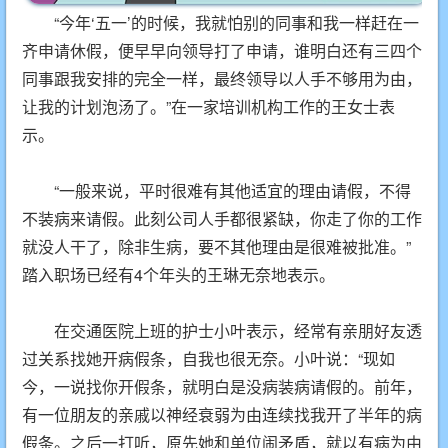
“今年‘五一’的时候，我就怕别的同事和我一样赶在一
齐申请休假，便早早向领导打了申请，谁明白还有三四个
同事跟我安排的完全一样，最终领导以人手不够用为由，
让我的计划泡汤了。”在一家培训机构工作的王女士表
示。
“一般来说，平时很难有其他适宜的理由请假，不得
不装病来请假。此刻公司人手都很紧缺，你走了你的工作
就没人干了，除非生病，要不其他理由是很难被批准。”
踏入职场已经有4个年头的王琳无奈地表示。
在交通医院上班的护士小叶表示，经常有亲朋好友透
过关系找她开病假条，自我也很无奈。小叶说：“现如
今，一说找你开假条，就明白是没病装病请假的。前年，
有一位朋友的亲戚以神经衰弱为由连续找我开了半年的病
假条。之后一打听，原先她和单位闹矛盾，就以有病为由