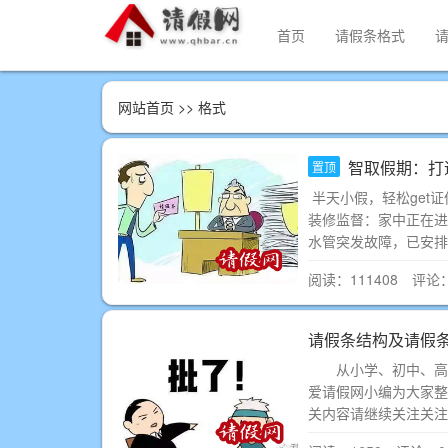
首页
请假条格式
网站首页
>> 格式
智取假期：打
置顶
半天小假，轻松get
装修监督：家中正在进
水管突发故障，已安排
阅读：111408 评论
请假条结构及请假
从小学、初中、高中
爱请假网小编为大家整
关内容请继续关注关注