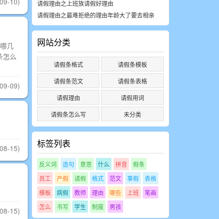
09-10)
请假理由之上班族请假好理由
请假理由之最难拒绝的理由年龄大了要去相亲
网站分类
哪几
条怎么
请假条格式
请假条模板
请假条范文
请假条表格
09-09)
请假理由
请假用词
请假条怎么写
未分类
标签列表
08-15)
反义词
造句
意思
什么
拼音
假条
员工
产假
请假
格式
范文
事假
表格
模板
病假
教师
理由
哪些
上班
笔画
怎么
书写
学生
制度
男孩
08-15)