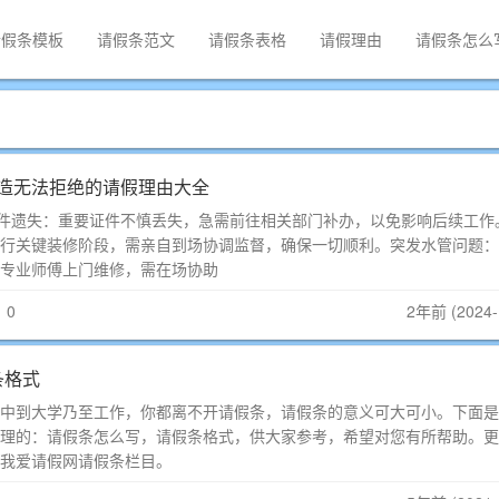
请假条模板
请假条范文
请假条表格
请假理由
请假条怎么
造无法拒绝的请假理由大全
证件遗失：重要证件不慎丢失，急需前往相关部门补办，以免影响后续工作
行关键装修阶段，需亲自到场协调监督，确保一切顺利。突发水管问题：
专业师傅上门维修，需在场协助
：0
2年前 (2024-
条格式
到大学乃至工作，你都离不开请假条，请假条的意义可大可小。下面是
理的：请假条怎么写，请假条格式，供大家参考，希望对您有所帮助。更
我爱请假网请假条栏目。