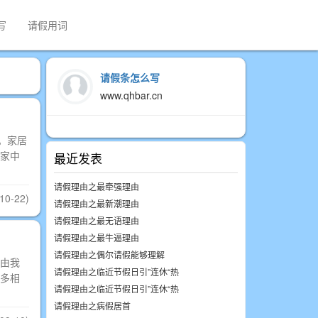
写
请假用词
请假条怎么写
www.qhbar.cn
。家居
家中
最近发表
请假理由之最牵强理由
10-22)
请假理由之最新潮理由
请假理由之最无语理由
请假理由之最牛逼理由
请假理由之偶尔请假能够理解
由我
请假理由之临近节假日引”连休“热
多相
请假理由之临近节假日引”连休“热
请假理由之病假居首