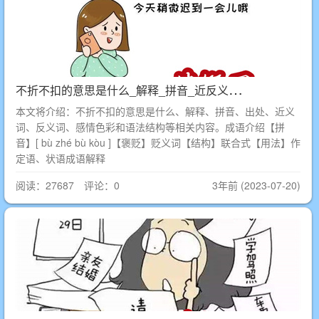
不
折不扣的意思是什么_解释_拼音_近反义词_出处
本文将介绍：不折不扣的意思是什么、解释、拼音、出处、近义
词、反义词、感情色彩和语法结构等相关内容。成语介绍【拼
音】[ bù zhé bù kòu ]【褒贬】贬义词【结构】联合式【用法】作
定语、状语成语解释
阅读：27687 评论：0
3年前 (2023-07-20)