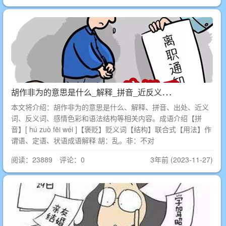
胡
作非为的意思是什么_解释_拼音_近反义词_出处
本文将介绍：胡作非为的意思是什么、解释、拼音、出处、近义
词、反义词、感情色彩和语法结构等相关内容。成语介绍【拼
音】[ hú zuò fēi wéi ]【褒贬】贬义词【结构】联合式【用法】作
谓语、定语、状语成语解释 胡：乱。非：不对
阅读：23889 评论：0
3年前 (2023-11-27)