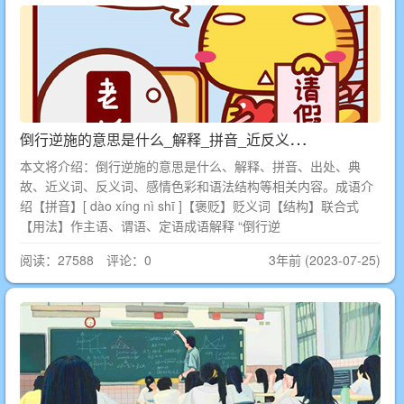
倒
行逆施的意思是什么_解释_拼音_近反义词_出处
本文将介绍：倒行逆施的意思是什么、解释、拼音、出处、典
故、近义词、反义词、感情色彩和语法结构等相关内容。成语介
绍【拼音】[ dào xíng nì shī ]【褒贬】贬义词【结构】联合式
【用法】作主语、谓语、定语成语解释 “倒行逆
阅读：27588 评论：0
3年前 (2023-07-25)