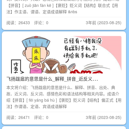
【拼音】[ zuò jiān fàn kē ]【褒贬】贬义词【结构】联合式【用
法】作主语、谓语、定语成语解释 &nbs
阅读：26433 评论：0
3年前 (2023-08-25)
飞
扬跋扈的意思是什么_解释_拼音_近反义词_出处
本文将介绍：飞扬跋扈的意思是什么、解释、拼音、出处、典
故、近义词、反义词、感情色彩和语法结构等相关内容。成语介
绍【拼音】[ fēi yáng bá hù ]【褒贬】贬义词【结构】偏正式【用
法】作谓语、定语、宾语成语解释
阅读：26471 评论：0
3年前 (2023-08-25)