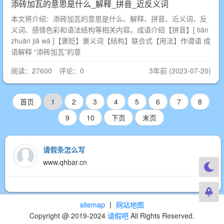
添砖加瓦的意思是什么_解释_拼音_近反义词
本文将介绍：添砖加瓦的意思是什么、解释、拼音、近义词、反
义词、感情色彩和语法结构等相关内容。成语介绍【拼音】[ tiān
zhuān jiā wǎ ]【褒贬】褒义词【结构】联合式【用法】作谓语 成
语解释 “添砖加瓦”的意
阅读：27600 评论：0
3年前 (2023-07-20)
首页
1
2
3
4
5
6
7
8
9
10
下页
末页
请假条怎么写
www.qhbar.cn
sitemap
丨
网站地图
Copyright @ 2019-2024
请假吧
All Rights Reserved.