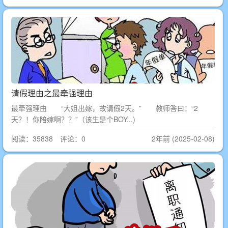
请假理由之最牵强理由
最牵强理由 “大姐出嫁，故请假2天。” 教师答曰：“2
天？！你陪嫁啊？？”（该生是个BOY...)
阅读：35838 评论：0
2年前 (2025-02-08)