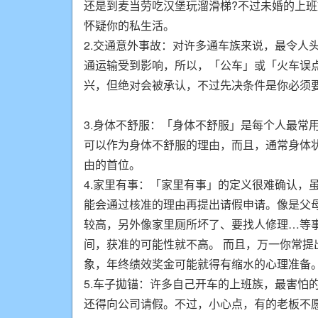
还是到麦当劳吃汉堡玩溜滑梯?不过未婚的上
怀疑你的私生活。
2.交通意外事故：对许多通车族来说，最令人
通运输受到影响，所以，「公车」或「火车误
兴，但绝对会被承认，不过先决条件是你必须
3.身体不舒服：「身体不舒服」是每个人最常
可以作为身体不舒服的理由，而且，通常身体
由的首位。
4.家里有事：「家里有事」的定义很难确认，
能会通过核准的理由再提出请假申请。像是父
较高，另外像家里厕所坏了、要找人修理…等
间，获准的可能性就不高。 而且，万一你常
象，年终绩效奖金可能就得有缩水的心理准备
5.车子拋锚：许多自己开车的上班族，最害怕
还得向公司请假。不过，小心点，有的老板不