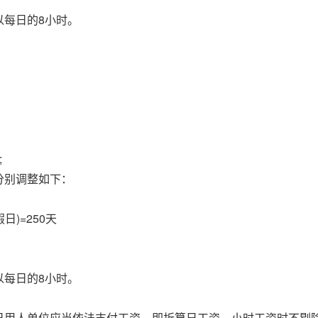
以每日的8小时。
;
分别调整如下：
日)=250天
以每日的8小时。
日用人单位应当依法支付工资，即折算日工资、小时工资时不剔