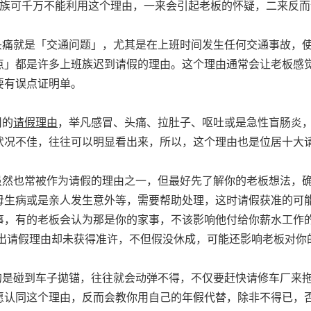
班族可千万不能利用这个理由，一来会引起老板的怀疑，二来反而
头痛就是「交通问题」，尤其是在上班时间发生任何交通事故，
点」都是许多上班族迟到请假的理由。这个理由通常会让老板感
要有误点证明单。
用的
请假
理由
，举凡感冒、头痛、拉肚子、呕吐或是急性盲肠炎
状况不佳，往往可以明显看出来，所以，这个理由也是位居十大
虽然也常被作为请假的理由之一，但最好先了解你的老板想法，
母生病或是亲人发生意外等，需要帮助处理，这时请假获准的可
事，有的老板会认为那是你的家事，不该影响他付给你薪水工作
提出请假理由却未获得准许，不但假没休成，可能还影响老板对你
。
的是碰到车子拋锚，往往就会动弹不得，不仅要赶快请修车厂来
愿认同这个理由，反而会教你用自己的年假代替，除非不得已，