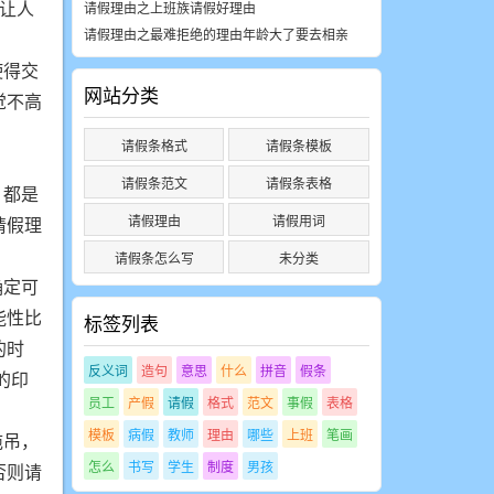
让人
请假理由之上班族请假好理由
请假理由之最难拒绝的理由年龄大了要去相亲
使得交
网站分类
觉不高
请假条格式
请假条模板
请假条范文
请假条表格
，都是
请假理由
请假用词
请假理
请假条怎么写
未分类
确定可
能性比
标签列表
的时
反义词
造句
意思
什么
拼音
假条
的印
员工
产假
请假
格式
范文
事假
表格
模板
病假
教师
理由
哪些
上班
笔画
拖吊，
怎么
书写
学生
制度
男孩
否则请