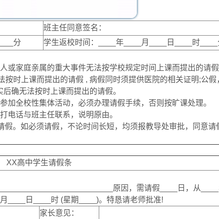
班主任同意签名：
___分
学生返校时间：____年____月____日____时___
私人或家庭亲属的重大事件无法按学校规定时间上课而提出的请
按时上课而提出的请假 , 病假同时须提供医院的相关证明;公假
实后确无法按时上课而提出的请假。
或参加全校性集体活动，必须办理请假手续，否则按旷课处理。
或打电话与班主任联系，说明原由。
故请假。如必须请假，不论时间长短，均须报教导处审批，同意请
XX高中学生请假条
________________________原因，需请假____日，从___
__月____日____时 (星期____)。特恳请老师批准!
家长意见：