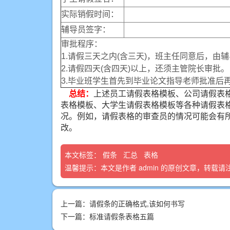
实际销假时间：
辅导员签字：
审批程序：
1.请假三天之内(含三天)，班主任同意后，由
2.请假四天(含四天)以上，还须主管院长审批。
3.毕业班学生首先到毕业论文指导老师批准后
总结：
上述员工请假表格模板、公司请假表
表格模板、大学生请假表格模板等各种请假表
况。例如，请假表格的审查员的情况可能会有
改。
本文标签：
假条
汇总
表格
温馨提示：本文是作者
admin
的原创文章，转载请
上一篇：
请假条的正确格式,该如何书写
下一篇：
标准请假条表格五篇