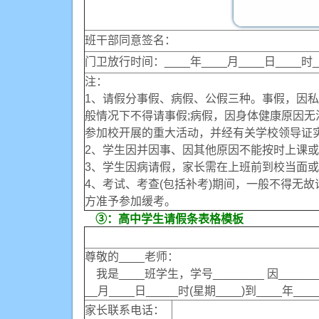
班干部同意签名：
门卫放行时间：____年____月____日____时_
注：
1、请假分事假、病假、公假三种。事假，因
般情况下不得请事假;病假，因身体健康原因无法
参加校开展的重大活动，并经有关学校领导证
2、学生因并因事、因其他原因不能按时上课
3、学生因病请假，家长需在上班前到校当面
4、考试、考查(包括补考)期间，一般不得无
方准予参加缓考。
③：高中学生请假条表格模板
尊敬的____老师：
我是____班学生，学号________ 因________
__月____日_____时(星期____)到____年__
家长联系电话：