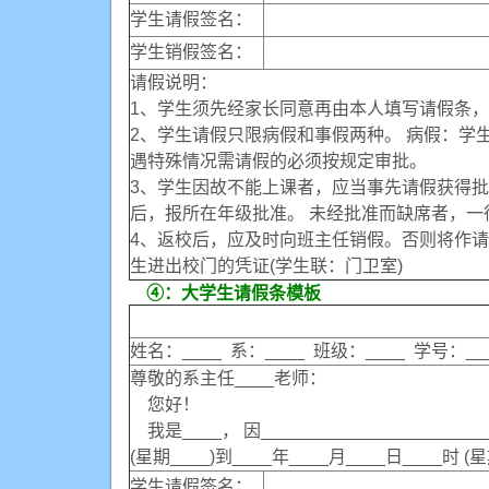
学生请假签名：
学生销假签名：
请假说明：
1、学生须先经家长同意再由本人填写请假条
2、学生请假只限病假和事假两种。 病假：学
遇特殊情况需请假的必须按规定审批。
3、学生因故不能上课者，应当事先请假获得批准
后，报所在年级批准。 未经批准而缺席者，
4、返校后，应及时向班主任销假。否则将作请
生进出校门的凭证(学生联：门卫室)
④：大学生请假条模板
姓名：____ 系：____ 班级：____ 学号：__
尊敬的系主任____老师：
您好！
我是____， 因_____________________
(星期____)到____年____月____日____时
学生请假签名：