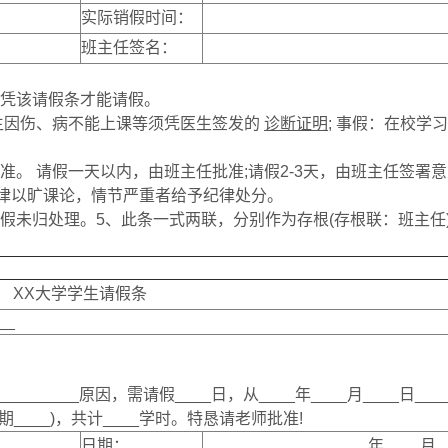
实际销假时间：
班主任签名：
，凭该请假条才能请假。
生因伤、病不能上课等须凭医生签发的
诊断证明
; 事假：在校学
。 请假一天以内，由班主任批准;请假2-3天，由班主任签署
一律以旷课论，情节严重者给予纪律处分。
假未归处理。5、此条一式两联，分别作为存根(存根联：班主任
XX大学学生请假条
__
___________原因，需请假____日，从____年____月____日___
 (星期____)，共计____学时。特恳请老师批准!
日期：
____年____月_