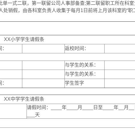
(此单一式二联，第一联留公司人事部备查;第二联留职工所在科室
人处销假，由各科室负责人收集于每月1日前将上月该科室的“职
XX小学学生请假条
间：
返校时间：
与学生的关系：
与学生的关系：
间：
学生签字
XX中学学生请假条
请假时间：____年____月____日至____年__月_
___天