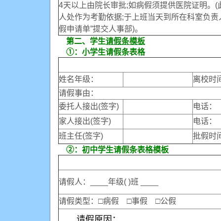
4天以上由院长审批;如病假须提供医院证明。
人处作为考勤依据;于上班当天到所在科室负责
假申请单”提交人事部)。
第二、学生
请假条模板
①：小学生请假条表格
姓名年级：
离校时
请假事由：
委托人接出(签字)
电话：
家人接出(签字)
电话：
班主任(签字)
批假时
②：初中学生请假条表格模板
请假人：____年级( )班 ____
请假类型：□病假 □事假 □公假
请假原因：