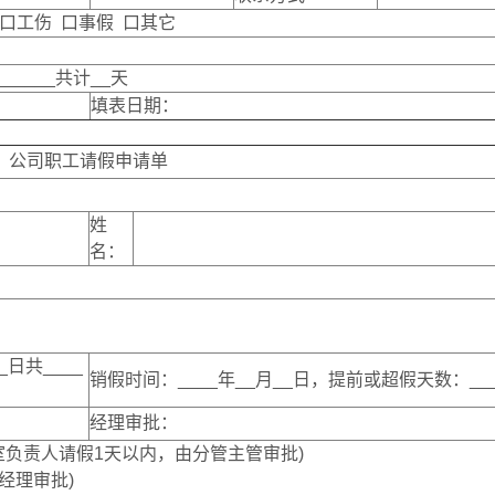
 口工伤 口事假 口其它
_____共计__天
填表日期：
公司职工请假申请单
姓
名：
_日共____
销假时间：____年__月__日，提前或超假天数：__
经理审批：
室负责人请假1天以内，由分管主管审批)
经理审批)