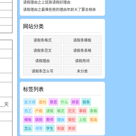
请假理由之上班族请假好理由
请假理由之最难拒绝的理由年龄大了要去相亲
网站分类
请假条格式
请假条模板
请假条范文
请假条表格
请假理由
请假用词
请假条怎么写
未分类
标签列表
反义词
造句
意思
什么
拼音
假条
__天
员工
产假
请假
格式
范文
事假
表格
模板
病假
教师
理由
哪些
上班
笔画
怎么
书写
学生
制度
男孩