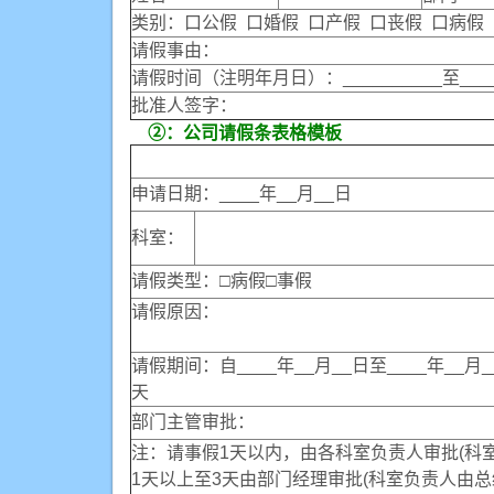
类别：口公假 口婚假 口产假 口丧假 口病假
请假事由：
请假时间（注明年月日）：__________至____
批准人签字：
②：公司请假条表格模板
申请日期：____年__月__日
科室：
请假类型：□病假□事假
请假原因：
请假期间：自____年__月__日至____年__月_
天
部门主管审批：
注：请事假1天以内，由各科室负责人审批(科
1天以上至3天由部门经理审批(科室负责人由总