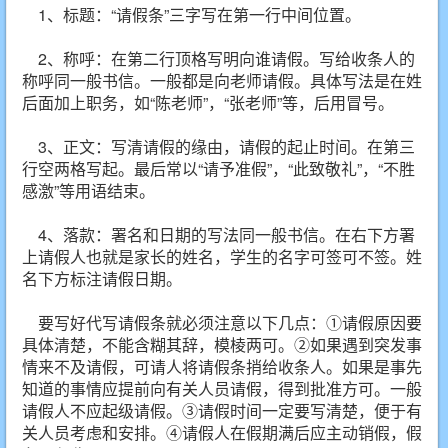
1、标题：“请假条”三字写在第一行中间位置。
2、称呼：在第二行顶格写明向谁请假。写给收条人的
称呼同一般书信。一般都是向老师请假。具体写法是在姓
后面加上职务，如“陈老师”，“张老师”等，后用冒号。
3、正文：写清请假的缘由，请假的起止时间。在第三
行空两格写起。最后常以“请予准假”，“此致敬礼”，“不胜
感激”等用语结束。
4、落款：署名和日期的写法同一般书信。在右下方署
上请假人也就是家长的姓名，学生的名字可签可不签。姓
名下方标注请假日期。
要写好代写请假条就必须注意以下几点：①请假原因要
具体清楚，不能含糊其辞，模棱两可。②如果遇到突发事
情来不及请假，可请人将请假条捎给收条人。如果是事先
知道的事情应提前向有关人员请假，得到批准方可。一般
请假人不应起级请假。③请假时间一定要写清楚，便于有
关人员考虑和安排。④请假人在假期满后应主动销假，假