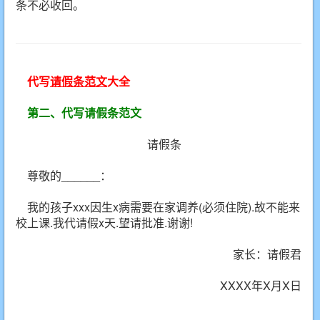
条不必收回。
代写
请假条范文
大全
第二、代写请假条范文
请假条
尊敬的______：
我的孩子xxx因生x病需要在家调养(必须住院).故不能来
校上课.我代请假x天.望请批准.谢谢!
家长：请假君
XXXX年X月X日