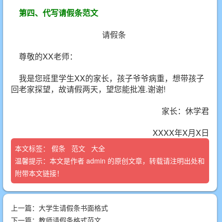
第四、代写请假条范文
请假条
尊敬的XX老师：
我是您班里学生XX的家长，孩子爷爷病重，想带孩子
回老家探望，故请假两天，望您能批准.谢谢!
家长：休学君
XXXX年X月X日
本文标签：
假条
范文
大全
温馨提示：本文是作者
admin
的原创文章，转载请注明出处和
附带本文链接！
上一篇：
大学生请假条书面格式
下一篇：
教师请假条格式范文