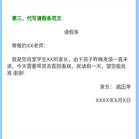
第三、
代写请假条范文
请假条
尊敬的XX老师：
我是您班里学生XX的家长，由于孩子昨晚发烧一直未
退，今天需要带其去医院看病，故请假一天，望您能批
准.谢谢!
家长：
病历
单
XXXX年X月X日