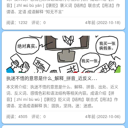
音】[ zhī wú bù yán ]【褒贬】褒义词【结构】联合式【用法】作
谓语、定语 成语解释 “知无不言”
阅读：1232 评论：0
4年前 (2022-10-18)
执
迷不悟的意思是什么_解释_拼音_近反义词_出处
本文将介绍：执迷不悟的意思是什么、解释、拼音、出处、近义
词、反义词、感情色彩和语法结构等相关内容。成语介绍【拼
音】[ zhí mí bù wù ]【褒贬】贬义词【结构】联合式【用法】作
谓语、定语成语解释 执：固执，坚持。迷：迷惑。
阅读：4505 评论：0
4年前 (2022-10-06)