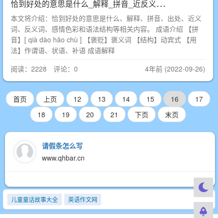
恰
到好处的意思是什么_解释_拼音_近反义词_出处
本文将介绍：恰到好处的意思是什么、解释、拼音、出处、近义
词、反义词、感情色彩和语法结构等相关内容。 成语介绍 【拼
音】[ qià dào hǎo chù ] 【褒贬】褒义词 【结构】动宾式 【用
法】作谓语、状语、补语 成语解释
阅读：2228 评论：0
4年前 (2022-09-26)
首页
上页
12
13
14
15
16
17
18
19
20
21
下页
末页
请假条怎么写
www.qhbar.cn
儿童童话故事大全
英语作文网