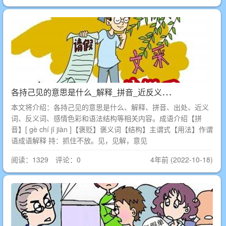
各
持己见的意思是什么_解释_拼音_近反义词_出处
本文将介绍：各持己见的意思是什么、解释、拼音、出处、近义
词、反义词、感情色彩和语法结构等相关内容。成语介绍【拼
音】[ gè chí jǐ jiàn ]【褒贬】褒义词【结构】主谓式【用法】作谓
语成语解释 持：抓住不放。见，见解，意见
阅读：1329 评论：0
4年前 (2022-10-18)