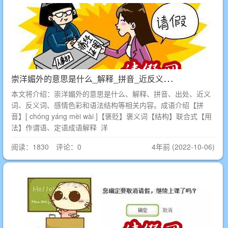
崇
洋媚外的意思是什么_解释_拼音_近反义词_出处
本文将介绍：崇洋媚外的意思是什么、解释、拼音、出处、近义
词、反义词、感情色彩和语法结构等相关内容。成语介绍【拼
音】[ chóng yáng mèi wài ]【褒贬】褒义词【结构】联合式【用
法】作谓语、定语成语解释 洋
阅读：1830 评论：0
4年前 (2022-10-06)