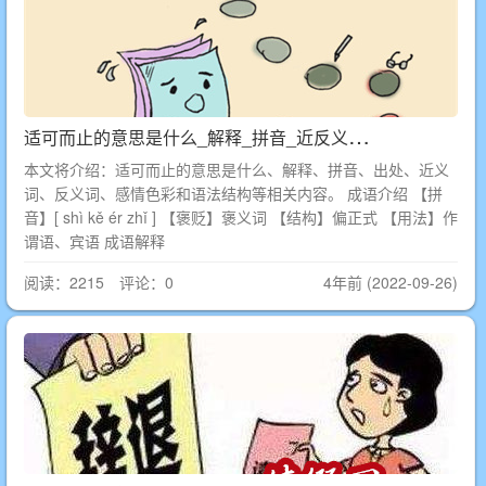
适
可而止的意思是什么_解释_拼音_近反义词_出处
本文将介绍：适可而止的意思是什么、解释、拼音、出处、近义
词、反义词、感情色彩和语法结构等相关内容。 成语介绍 【拼
音】[ shì kě ér zhǐ ] 【褒贬】褒义词 【结构】偏正式 【用法】作
谓语、宾语 成语解释
阅读：2215 评论：0
4年前 (2022-09-26)